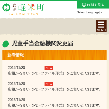
Select Language
▼
ナ
ビ
ゲ
ー
児童手当金融機関変更届
シ
ョ
新着情報
ン
メ
2016/11/29
NEW
ニ
広報かるまい（PDFファイル形式）をご覧いただけます。
ュ
2016/11/29
ー
NEW
広報かるまい（PDFファイル形式）をご覧いただけます。
を
表
2016/11/29
示
広報かるまい（PDFファイル形式）をご覧いただけます。