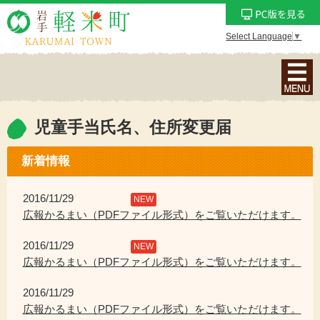
Select Language
▼
ナ
ビ
ゲ
ー
児童手当氏名、住所変更届
シ
ョ
新着情報
ン
メ
2016/11/29
NEW
ニ
広報かるまい（PDFファイル形式）をご覧いただけます。
ュ
2016/11/29
ー
NEW
広報かるまい（PDFファイル形式）をご覧いただけます。
を
表
2016/11/29
示
広報かるまい（PDFファイル形式）をご覧いただけます。