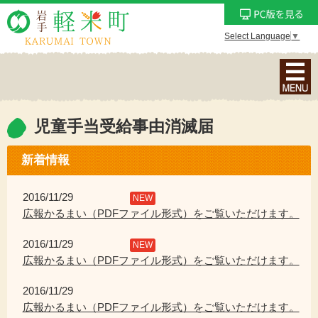
Select Language
▼
ナ
ビ
ゲ
ー
児童手当受給事由消滅届
シ
ョ
新着情報
ン
メ
2016/11/29
NEW
ニ
広報かるまい（PDFファイル形式）をご覧いただけます。
ュ
2016/11/29
ー
NEW
広報かるまい（PDFファイル形式）をご覧いただけます。
を
表
2016/11/29
示
広報かるまい（PDFファイル形式）をご覧いただけます。