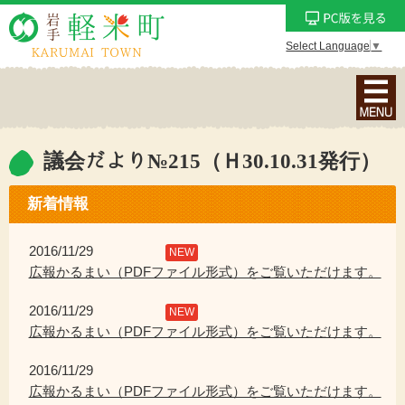
Select Language
▼
ナ
ビ
ゲ
ー
議会だより№215（Ｈ30.10.31発行）
シ
ョ
新着情報
ン
メ
2016/11/29
NEW
ニ
広報かるまい（PDFファイル形式）をご覧いただけます。
ュ
2016/11/29
ー
NEW
広報かるまい（PDFファイル形式）をご覧いただけます。
を
表
2016/11/29
示
広報かるまい（PDFファイル形式）をご覧いただけます。