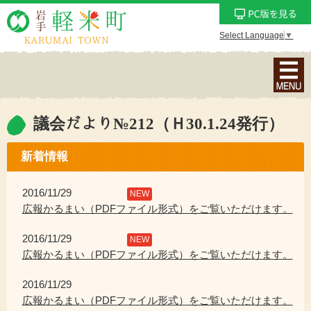
Select Language
▼
ナ
ビ
ゲ
ー
議会だより№212（Ｈ30.1.24発行）
シ
ョ
新着情報
ン
メ
2016/11/29
NEW
ニ
広報かるまい（PDFファイル形式）をご覧いただけます。
ュ
2016/11/29
ー
NEW
広報かるまい（PDFファイル形式）をご覧いただけます。
を
表
2016/11/29
示
広報かるまい（PDFファイル形式）をご覧いただけます。