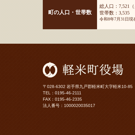
総人口：7,521（
町の人口・世帯数
世帯数：3,535
令和8年7月31日
〒028-6302 岩手県九戸郡軽米町大字軽米10-85
TEL：
0195-46-2111
FAX：0195-46-2335
法人番号：1000020035017