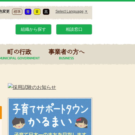
Select Language
▼
色変更
標準
青
黄
黒
組織から探す
相談窓口
町の行政
事業者の方へ