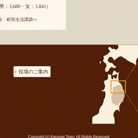
男：3,680・女：3,841）
現在 町民生活課調べ
役場のご案内
Copyright (c) Karumai Town. All Rights Reserved.