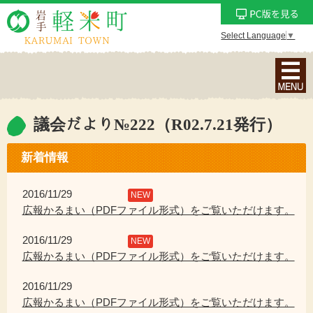
Select Language
▼
ナ
ビ
ゲ
ー
議会だより№222（R02.7.21発行）
シ
ョ
新着情報
ン
メ
2016/11/29
NEW
ニ
広報かるまい（PDFファイル形式）をご覧いただけます。
ュ
2016/11/29
ー
NEW
広報かるまい（PDFファイル形式）をご覧いただけます。
を
表
2016/11/29
示
広報かるまい（PDFファイル形式）をご覧いただけます。