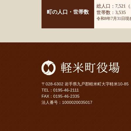
総人口：7,521（
町の人口・世帯数
世帯数：3,535
令和8年7月31日
〒028-6302 岩手県九戸郡軽米町大字軽米10-85
TEL：
0195-46-2111
FAX：0195-46-2335
法人番号：1000020035017