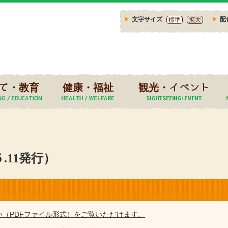
文字サイズ
配
標準
拡大
て・教育
健康・福祉
観光・イベント
５.11発行）
い（PDFファイル形式）をご覧いただけます。