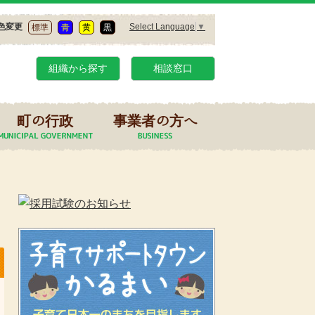
Select Language
▼
色変更
標準
青
黄
黒
組織から探す
相談窓口
町の行政
事業者の方へ