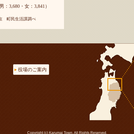
男：3,680・女：3,841）
現在 町民生活課調べ
役場のご案内
Copyright (c) Karumai Town. All Rights Reserved.