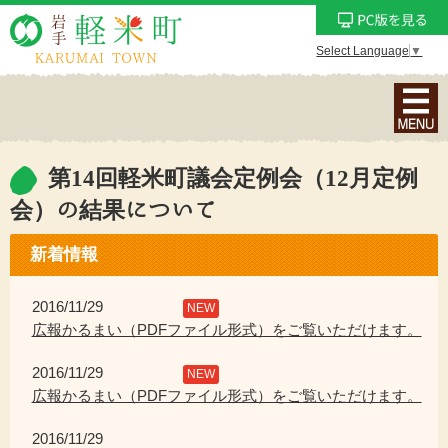
Select Language
▼
ナ
ビ
ゲ
ー
第14回軽米町議会定例会（12月定例
シ
会）の結果について
ョ
ン
新着情報
メ
ニ
2016/11/29
NEW
ュ
広報かるまい（PDFファイル形式）をご覧いただけます。
ー
を
2016/11/29
NEW
表
広報かるまい（PDFファイル形式）をご覧いただけます。
示
2016/11/29