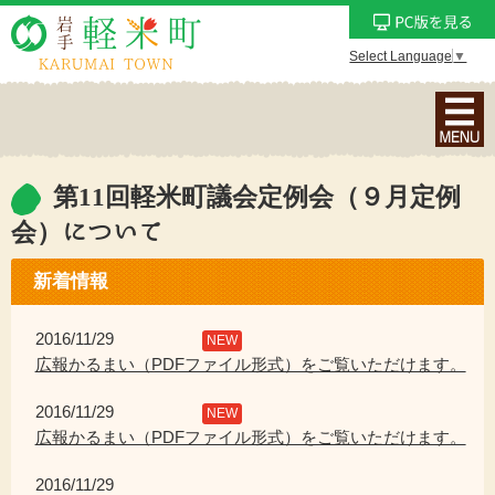
Select Language
▼
ナ
ビ
ゲ
ー
第11回軽米町議会定例会（９月定例
シ
会）について
ョ
ン
新着情報
メ
ニ
2016/11/29
NEW
ュ
広報かるまい（PDFファイル形式）をご覧いただけます。
ー
を
2016/11/29
NEW
表
広報かるまい（PDFファイル形式）をご覧いただけます。
示
2016/11/29