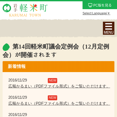
Select Language
▼
ナ
ビ
ゲ
ー
第14回軽米町議会定例会（12月定例
シ
会）が開催されます
ョ
ン
新着情報
メ
ニ
2016/11/29
NEW
ュ
広報かるまい（PDFファイル形式）をご覧いただけます。
ー
を
2016/11/29
NEW
表
広報かるまい（PDFファイル形式）をご覧いただけます。
示
2016/11/29