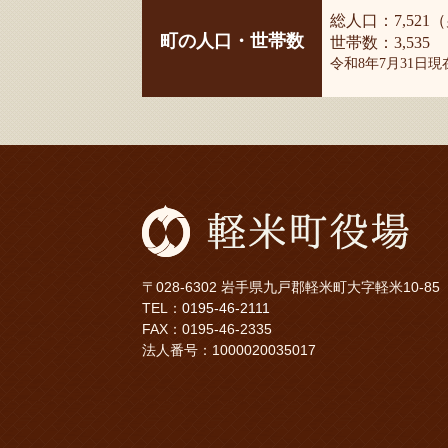
総人口：7,521（
町の人口・世帯数
世帯数：3,535
令和8年7月31日
〒028-6302 岩手県九戸郡軽米町大字軽米10-85
TEL：
0195-46-2111
FAX：0195-46-2335
法人番号：1000020035017