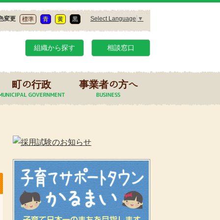
Select Language
▼
色変更
標準
青
黄
黒
組織から探す
相談窓口
町の行政
事業者の方へ