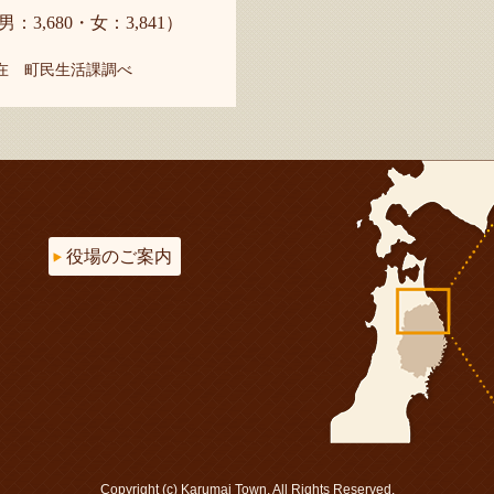
男：3,680・女：3,841）
現在 町民生活課調べ
役場のご案内
Copyright (c) Karumai Town. All Rights Reserved.