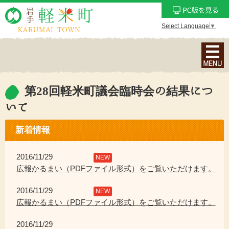
Select Language
▼
ナ
ビ
ゲ
ー
第28回軽米町議会臨時会の結果につ
シ
いて
ョ
ン
新着情報
メ
ニ
2016/11/29
NEW
ュ
広報かるまい（PDFファイル形式）をご覧いただけます。
ー
を
2016/11/29
NEW
表
広報かるまい（PDFファイル形式）をご覧いただけます。
示
2016/11/29