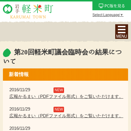
Select Language
▼
ナ
ビ
ゲ
ー
第20回軽米町議会臨時会の結果につ
シ
いて
ョ
ン
新着情報
メ
ニ
2016/11/29
NEW
ュ
広報かるまい（PDFファイル形式）をご覧いただけます。
ー
を
2016/11/29
NEW
表
広報かるまい（PDFファイル形式）をご覧いただけます。
示
2016/11/29