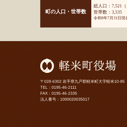
総人口：7,521（
町の人口・世帯数
世帯数：3,535
令和8年7月31日
〒028-6302 岩手県九戸郡軽米町大字軽米10-85
TEL：
0195-46-2111
FAX：0195-46-2335
法人番号：1000020035017