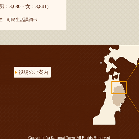
男：3,680・女：3,841）
現在 町民生活課調べ
役場のご案内
Copyright (c) Karumai Town. All Rights Reserved.