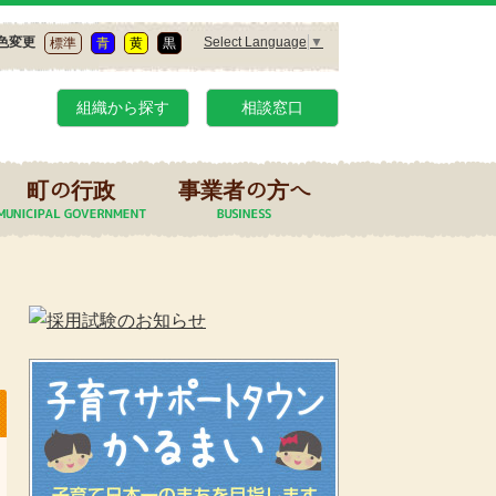
Select Language
▼
色変更
標準
青
黄
黒
組織から探す
相談窓口
町の行政
事業者の方へ