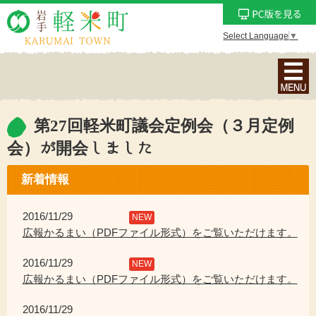
Select Language
▼
ナ
ビ
ゲ
ー
第27回軽米町議会定例会（３月定例
シ
会）が開会しました
ョ
ン
新着情報
メ
ニ
2016/11/29
NEW
ュ
広報かるまい（PDFファイル形式）をご覧いただけます。
ー
を
2016/11/29
NEW
表
広報かるまい（PDFファイル形式）をご覧いただけます。
示
2016/11/29