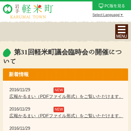
Select Language
▼
ナ
ビ
ゲ
ー
第31回軽米町議会臨時会の開催につ
シ
いて
ョ
ン
新着情報
メ
ニ
2016/11/29
NEW
ュ
広報かるまい（PDFファイル形式）をご覧いただけます。
ー
を
2016/11/29
NEW
表
広報かるまい（PDFファイル形式）をご覧いただけます。
示
2016/11/29