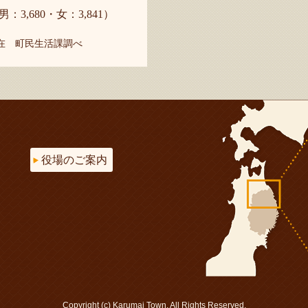
男：3,680・女：3,841）
現在 町民生活課調べ
役場のご案内
Copyright (c) Karumai Town. All Rights Reserved.