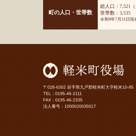
総人口：7,521（
町の人口・世帯数
世帯数：3,535
令和8年7月31日
〒028-6302 岩手県九戸郡軽米町大字軽米10-85
TEL：
0195-46-2111
FAX：0195-46-2335
法人番号：1000020035017