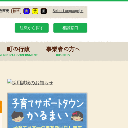
Select Language
▼
色変更
標準
青
黄
黒
組織から探す
相談窓口
町の行政
事業者の方へ