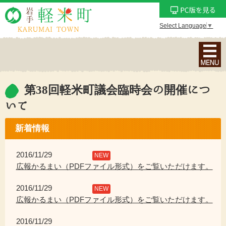
Select Language
▼
ナ
ビ
ゲ
ー
第38回軽米町議会臨時会の開催につ
シ
いて
ョ
ン
新着情報
メ
ニ
2016/11/29
NEW
ュ
広報かるまい（PDFファイル形式）をご覧いただけます。
ー
を
2016/11/29
NEW
表
広報かるまい（PDFファイル形式）をご覧いただけます。
示
2016/11/29