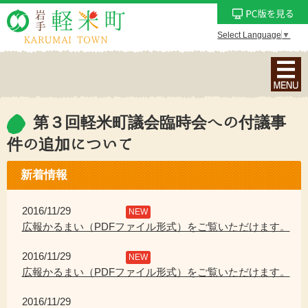
Select Language
▼
ナ
ビ
ゲ
ー
第３回軽米町議会臨時会への付議事
シ
件の追加について
ョ
ン
新着情報
メ
ニ
2016/11/29
NEW
ュ
広報かるまい（PDFファイル形式）をご覧いただけます。
ー
を
2016/11/29
NEW
表
広報かるまい（PDFファイル形式）をご覧いただけます。
示
2016/11/29