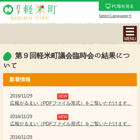
Select Language
▼
ナ
ビ
ゲ
ー
第９回軽米町議会臨時会の結果につ
シ
いて
ョ
ン
新着情報
メ
ニ
2016/11/29
NEW
ュ
広報かるまい（PDFファイル形式）をご覧いただけます。
ー
を
2016/11/29
NEW
表
広報かるまい（PDFファイル形式）をご覧いただけます。
示
2016/11/29