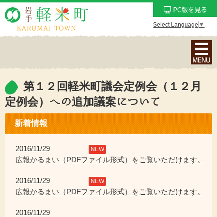
Select Language
▼
ナ
ビ
ゲ
ー
第１２回軽米町議会定例会（１２月
シ
定例会）への追加議案について
ョ
ン
新着情報
メ
ニ
2016/11/29
NEW
ュ
広報かるまい（PDFファイル形式）をご覧いただけます。
ー
を
2016/11/29
NEW
表
広報かるまい（PDFファイル形式）をご覧いただけます。
示
2016/11/29