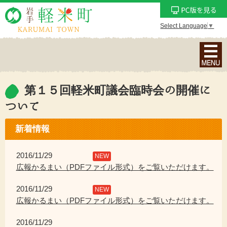
Select Language
▼
ナ
ビ
ゲ
ー
第１５回軽米町議会臨時会の開催に
シ
ついて
ョ
ン
新着情報
メ
ニ
2016/11/29
NEW
ュ
広報かるまい（PDFファイル形式）をご覧いただけます。
ー
を
2016/11/29
NEW
表
広報かるまい（PDFファイル形式）をご覧いただけます。
示
2016/11/29