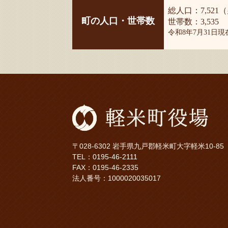
総人口：7,521（
町の人口・世帯数
世帯数：3,535
令和8年7月31日
〒028-6302 岩手県九戸郡軽米町大字軽米10-85
TEL：
0195-46-2111
FAX：0195-46-2335
法人番号：1000020035017