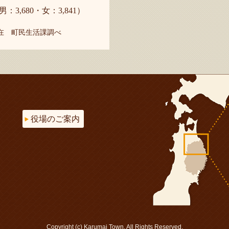
男：3,680・女：3,841）
現在 町民生活課調べ
役場のご案内
Copyright (c) Karumai Town. All Rights Reserved.