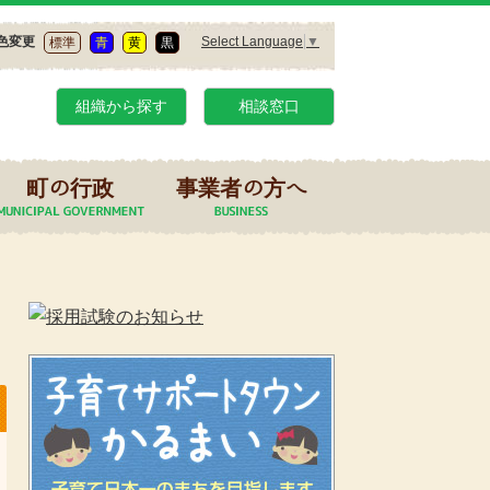
Select Language
▼
色変更
標準
青
黄
黒
組織から探す
相談窓口
町の行政
事業者の方へ