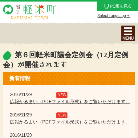
Select Language
▼
ナ
ビ
ゲ
ー
第６回軽米町議会定例会（12月定例
シ
会）が開催されます
ョ
ン
新着情報
メ
ニ
2016/11/29
NEW
ュ
広報かるまい（PDFファイル形式）をご覧いただけます。
ー
を
2016/11/29
NEW
表
広報かるまい（PDFファイル形式）をご覧いただけます。
示
2016/11/29