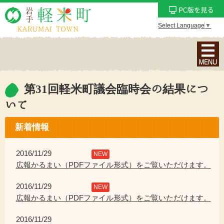
Select Language
▼
ナ
ビ
ゲ
ー
第31回軽米町議会臨時会の結果につ
シ
いて
ョ
ン
新着情報
メ
ニ
2016/11/29
NEW
ュ
広報かるまい（PDFファイル形式）をご覧いただけます。
ー
を
2016/11/29
NEW
表
広報かるまい（PDFファイル形式）をご覧いただけます。
示
2016/11/29