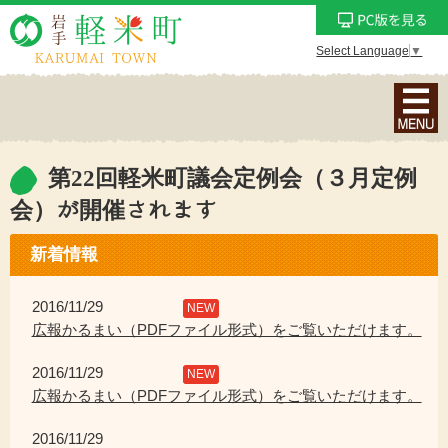
Select Language
▼
ナ
ビ
ゲ
ー
第22回軽米町議会定例会（３月定例
シ
会）が開催されます
ョ
ン
新着情報
メ
ニ
2016/11/29
NEW
ュ
広報かるまい（PDFファイル形式）をご覧いただけます。
ー
を
2016/11/29
NEW
表
広報かるまい（PDFファイル形式）をご覧いただけます。
示
2016/11/29