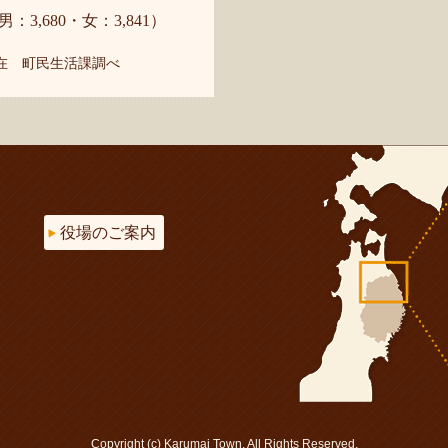
男：3,680・女：3,841）
現在 町民生活課調べ
役場のご案内
Copyright (c) Karumai Town. All Rights Reserved.