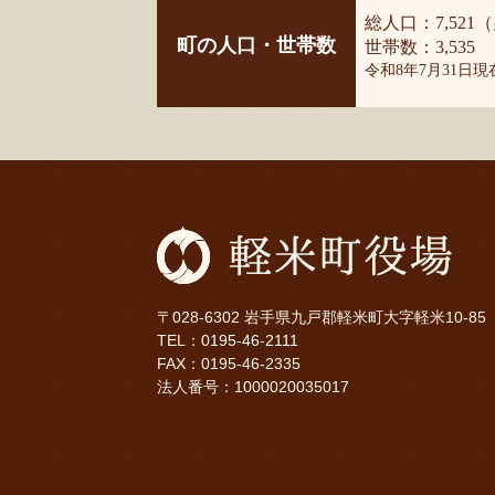
総人口：7,521（
町の人口・世帯数
世帯数：3,535
令和8年7月31日
〒028-6302 岩手県九戸郡軽米町大字軽米10-85
TEL：
0195-46-2111
FAX：0195-46-2335
法人番号：1000020035017