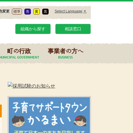
Select Language
▼
色変更
標準
青
黄
黒
組織から探す
相談窓口
町の行政
事業者の方へ