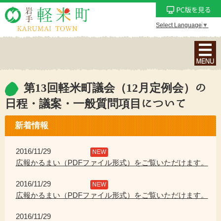
Select Language
▼
ナ
ビ
ゲ
ー
第13回軽米町議会（12月定例会）の
シ
日程・議案・一般質問項目について
ョ
ン
新着情報
メ
ニ
2016/11/29
NEW
ュ
広報かるまい（PDFファイル形式）をご覧いただけます。
ー
を
2016/11/29
NEW
表
広報かるまい（PDFファイル形式）をご覧いただけます。
示
2016/11/29