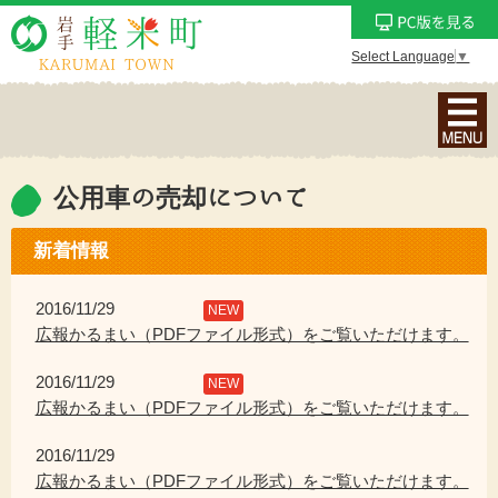
Select Language
▼
ナ
ビ
ゲ
ー
公用車の売却について
シ
ョ
新着情報
ン
メ
2016/11/29
NEW
ニ
広報かるまい（PDFファイル形式）をご覧いただけます。
ュ
2016/11/29
ー
NEW
広報かるまい（PDFファイル形式）をご覧いただけます。
を
表
2016/11/29
示
広報かるまい（PDFファイル形式）をご覧いただけます。