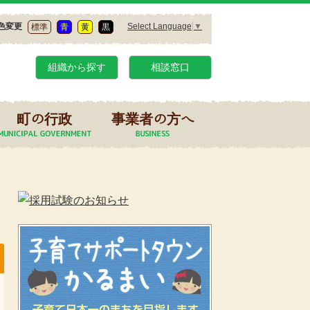
Select Language
▼
色変更
標準
青
黄
黒
組織から探す
相談窓口
町の行政
事業者の方へ