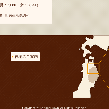
男：3,680・女：3,841）
現在 町民生活課調べ
役場のご案内
Copyright (c) Karumai Town. All Rights Reserved.