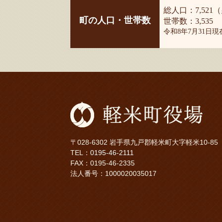
総人口：7,521（
町の人口・世帯数
世帯数：3,535
令和8年7月31日
〒028-6302 岩手県九戸郡軽米町大字軽米10-85
TEL：
0195-46-2111
FAX：0195-46-2335
法人番号：1000020035017