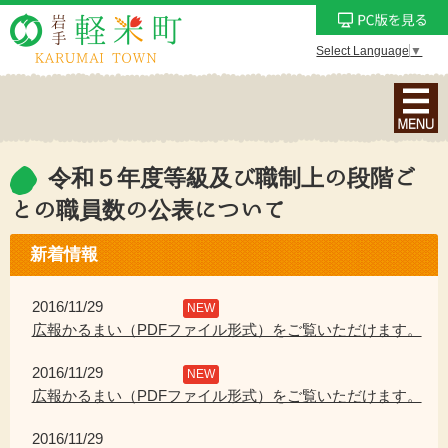
Select Language
▼
ナ
ビ
ゲ
ー
令和５年度等級及び職制上の段階ご
シ
との職員数の公表について
ョ
ン
新着情報
メ
ニ
2016/11/29
NEW
ュ
広報かるまい（PDFファイル形式）をご覧いただけます。
ー
を
2016/11/29
NEW
表
広報かるまい（PDFファイル形式）をご覧いただけます。
示
2016/11/29