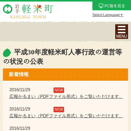
Select Language
▼
ナ
ビ
ゲ
ー
平成30年度軽米町人事行政の運営等
シ
の状況の公表
ョ
ン
新着情報
メ
ニ
2016/11/29
NEW
ュ
広報かるまい（PDFファイル形式）をご覧いただけます。
ー
を
2016/11/29
NEW
表
広報かるまい（PDFファイル形式）をご覧いただけます。
示
2016/11/29