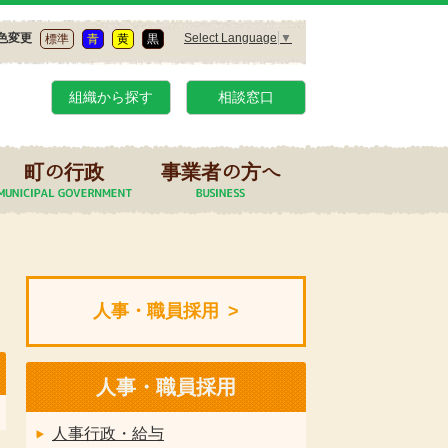
Select Language
▼
色変更
標準
青
黄
黒
組織から探す
相談窓口
町の行政
事業者の方へ
人事・職員採用
人事・職員採用
人事行政・給与