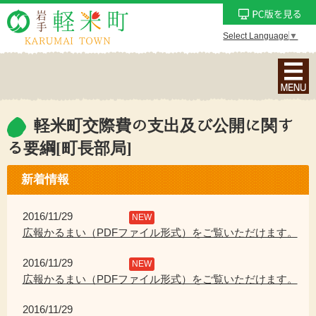
Select Language
▼
ナ
ビ
ゲ
ー
軽米町交際費の支出及び公開に関す
シ
る要綱[町長部局]
ョ
ン
新着情報
メ
ニ
2016/11/29
NEW
ュ
広報かるまい（PDFファイル形式）をご覧いただけます。
ー
を
2016/11/29
NEW
表
広報かるまい（PDFファイル形式）をご覧いただけます。
示
2016/11/29