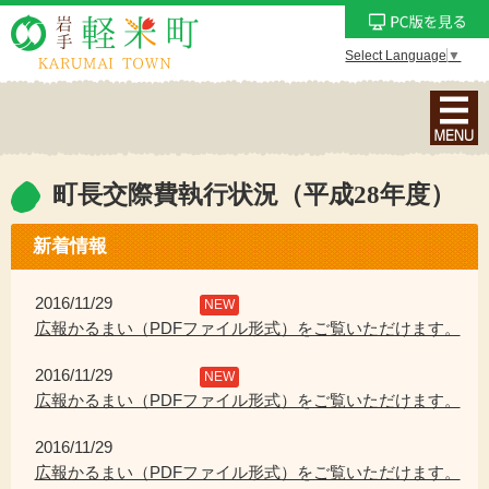
Select Language
▼
ナ
ビ
ゲ
ー
町長交際費執行状況（平成28年度）
シ
ョ
新着情報
ン
メ
2016/11/29
NEW
ニ
広報かるまい（PDFファイル形式）をご覧いただけます。
ュ
2016/11/29
ー
NEW
広報かるまい（PDFファイル形式）をご覧いただけます。
を
表
2016/11/29
示
広報かるまい（PDFファイル形式）をご覧いただけます。