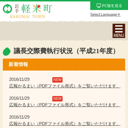
Select Language
▼
ナ
ビ
ゲ
ー
議長交際費執行状況（平成21年度）
シ
ョ
新着情報
ン
メ
2016/11/29
NEW
ニ
広報かるまい（PDFファイル形式）をご覧いただけます。
ュ
2016/11/29
ー
NEW
広報かるまい（PDFファイル形式）をご覧いただけます。
を
表
2016/11/29
示
広報かるまい（PDFファイル形式）をご覧いただけます。