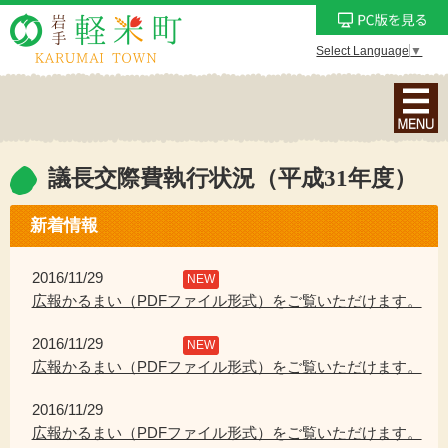
Select Language
▼
ナ
ビ
ゲ
ー
議長交際費執行状況（平成31年度）
シ
ョ
新着情報
ン
メ
2016/11/29
NEW
ニ
広報かるまい（PDFファイル形式）をご覧いただけます。
ュ
2016/11/29
ー
NEW
広報かるまい（PDFファイル形式）をご覧いただけます。
を
表
2016/11/29
示
広報かるまい（PDFファイル形式）をご覧いただけます。