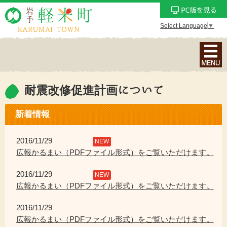
Select Language
▼
ナ
ビ
ゲ
ー
耐震改修促進計画について
シ
ョ
新着情報
ン
メ
2016/11/29
NEW
ニ
広報かるまい（PDFファイル形式）をご覧いただけます。
ュ
2016/11/29
ー
NEW
広報かるまい（PDFファイル形式）をご覧いただけます。
を
表
2016/11/29
示
広報かるまい（PDFファイル形式）をご覧いただけます。