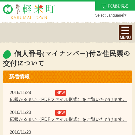
Select Language
▼
ナ
ビ
ゲ
ー
個人番号(マイナンバー)付き住民票の
シ
交付について
ョ
ン
新着情報
メ
ニ
2016/11/29
NEW
ュ
広報かるまい（PDFファイル形式）をご覧いただけます。
ー
を
2016/11/29
NEW
表
広報かるまい（PDFファイル形式）をご覧いただけます。
示
2016/11/29