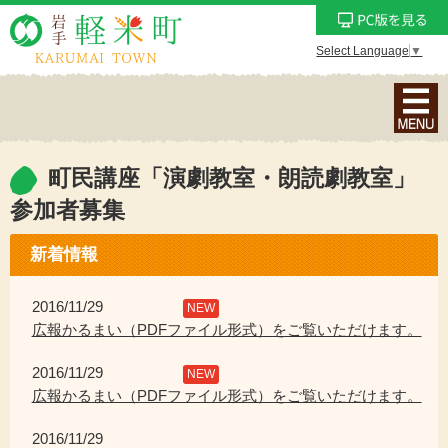
Select Language
▼
ナ
ビ
ゲ
ー
町民講座「演劇教室・朗読劇教室」
シ
参加者募集
ョ
ン
新着情報
メ
ニ
2016/11/29
NEW
ュ
広報かるまい（PDFファイル形式）をご覧いただけます。
ー
を
2016/11/29
NEW
表
広報かるまい（PDFファイル形式）をご覧いただけます。
示
2016/11/29