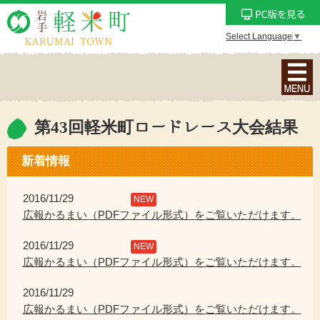
Select Language
▼
ナ
ビ
ゲ
ー
第43回軽米町ロードレース大会結果
シ
ョ
新着情報
ン
メ
2016/11/29
NEW
ニ
広報かるまい（PDFファイル形式）をご覧いただけます。
ュ
2016/11/29
ー
NEW
広報かるまい（PDFファイル形式）をご覧いただけます。
を
表
2016/11/29
示
広報かるまい（PDFファイル形式）をご覧いただけます。