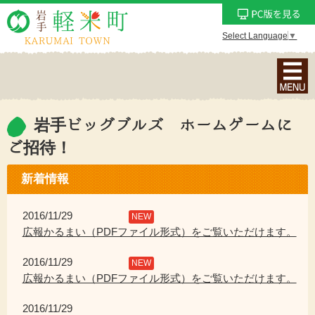
Select Language
▼
ナ
ビ
ゲ
ー
岩手ビッグブルズ ホームゲームに
シ
ご招待！
ョ
ン
新着情報
メ
ニ
2016/11/29
NEW
ュ
広報かるまい（PDFファイル形式）をご覧いただけます。
ー
を
2016/11/29
NEW
表
広報かるまい（PDFファイル形式）をご覧いただけます。
示
2016/11/29