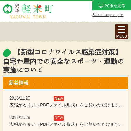
Select Language
▼
ナ
ビ
ゲ
ー
【新型コロナウイルス感染症対策】
シ
自宅や屋内での安全なスポーツ・運動の
ョ
実施について
ン
メ
新着情報
ニ
ュ
2016/11/29
NEW
ー
広報かるまい（PDFファイル形式）をご覧いただけます。
を
表
2016/11/29
NEW
示
広報かるまい（PDFファイル形式）をご覧いただけます。