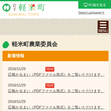
Select Language
▼
ナ
ビ
ゲ
ー
軽米町農業委員会
シ
ョ
新着情報
ン
メ
2016/11/29
NEW
ニ
広報かるまい（PDFファイル形式）をご覧いただけます。
ュ
2016/11/29
ー
NEW
広報かるまい（PDFファイル形式）をご覧いただけます。
を
表
2016/11/29
示
広報かるまい（PDFファイル形式）をご覧いただけます。