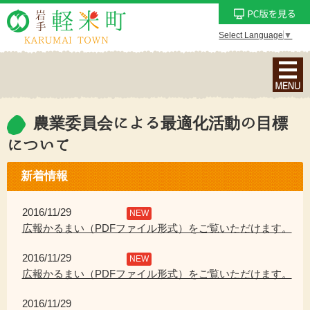
Select Language
▼
ナ
ビ
ゲ
ー
農業委員会による最適化活動の目標
シ
について
ョ
ン
新着情報
メ
ニ
2016/11/29
NEW
ュ
広報かるまい（PDFファイル形式）をご覧いただけます。
ー
を
2016/11/29
NEW
表
広報かるまい（PDFファイル形式）をご覧いただけます。
示
2016/11/29