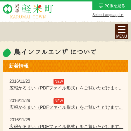
Select Language
▼
ナ
ビ
ゲ
ー
鳥インフルエンザ について
シ
ョ
新着情報
ン
メ
2016/11/29
NEW
ニ
広報かるまい（PDFファイル形式）をご覧いただけます。
ュ
2016/11/29
ー
NEW
広報かるまい（PDFファイル形式）をご覧いただけます。
を
表
2016/11/29
示
広報かるまい（PDFファイル形式）をご覧いただけます。