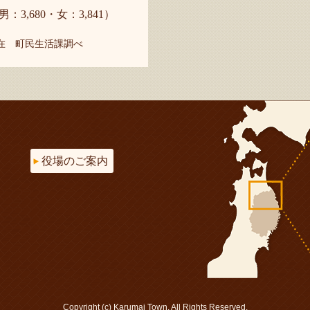
男：3,680・女：3,841）
現在 町民生活課調べ
役場のご案内
Copyright (c) Karumai Town. All Rights Reserved.