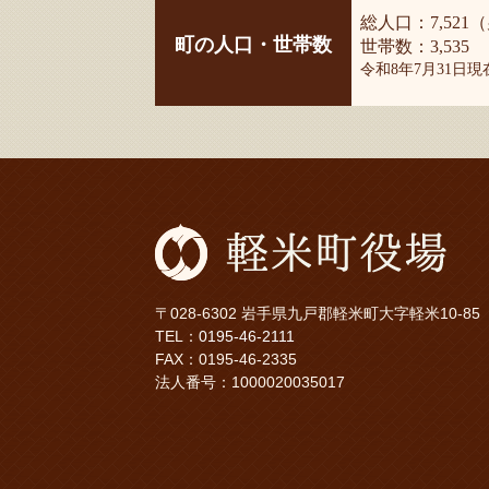
総人口：7,521（
町の人口・世帯数
世帯数：3,535
令和8年7月31日
〒028-6302 岩手県九戸郡軽米町大字軽米10-85
TEL：
0195-46-2111
FAX：0195-46-2335
法人番号：1000020035017