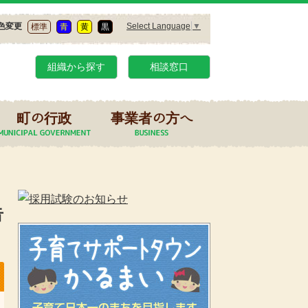
Select Language
▼
色変更
標準
青
黄
黒
組織から探す
相談窓口
町の行政
事業者の方へ
告