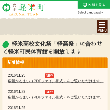
Select Language
▼
ナ
ビ
ゲ
ー
軽米高校文化祭「軽高祭」に合わせ
シ
て軽米町民体育館を開放します
ョ
ン
新着情報
メ
ニ
2016/11/29
NEW
ュ
広報かるまい（PDFファイル形式）をご覧いただけます。
ー
を
2016/11/29
NEW
表
広報かるまい（PDFファイル形式）をご覧いただけます。
示
2016/11/29