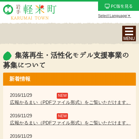
Select Language
▼
ナ
ビ
ゲ
ー
集落再生・活性化モデル支援事業の
シ
募集について
ョ
ン
新着情報
メ
ニ
2016/11/29
NEW
ュ
広報かるまい（PDFファイル形式）をご覧いただけます。
ー
を
2016/11/29
NEW
表
広報かるまい（PDFファイル形式）をご覧いただけます。
示
2016/11/29